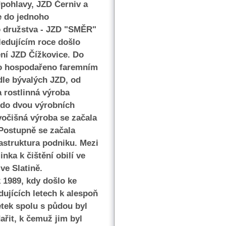
Úpohlavy, JZD Černiv a
e do jednoho
 družstva - JZD "SMĚR"
ledujícím roce došlo
ení JZD Čížkovice. Do
lo hospodařeno faremním
le bývalých JZD, od
a rostlinná výroba
 do dvou výrobních
vočišná výroba se začala
.Postupně se začala
rastruktura podniku. Mezi
nka k čištění obilí ve
ve Slatině.
1989, kdy došlo ke
ujících letech k alespoň
etek spolu s půdou byl
řit, k čemuž jim byl