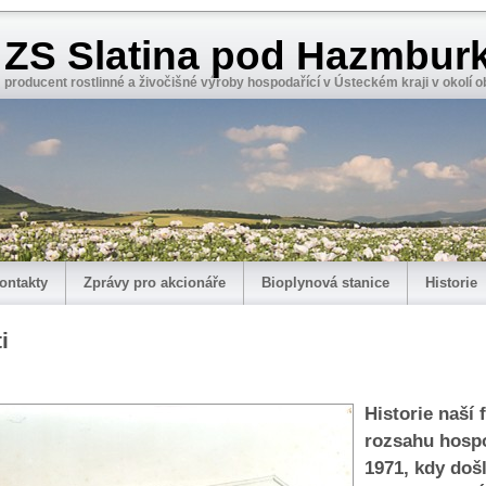
ZS Slatina pod Hazmburk
producent rostlinné a živočišné výroby hospodařící v Ústeckém kraji v okolí
ontakty
Zprávy pro akcionáře
Bioplynová stanice
Historie
i
Historie naší
rozsahu hosp
1971, kdy doš