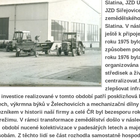
Slatina, JZD 
JZD Siřejovic
zemědělského
Slatina. V nás
ještě k připoj
roku 1975 by
způsobem pod
roku 1976 byl
organizována
středisek a ži
centralizovat
zlepšovat inf
investice realizované v tomto období patří posklizňová li
ech, výkrmna býků v Želechovicích a mechanizační dílny 
em v historii naší firmy a celé ČR byl bezesporu rok 
režimu. V rámci transformace zemědělství došlo v násled
z období nucené kolektivizace v padesátých letech a maj
bám. Z těchto lidí se část rozhodla samostatně hospoda