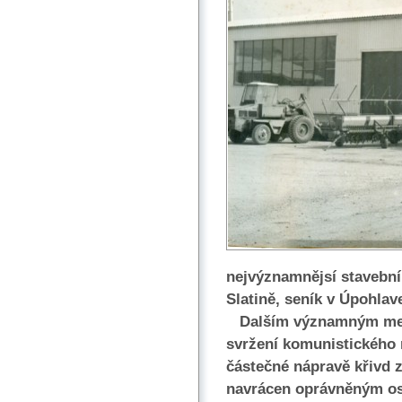
nejvýznamnějsí stavební 
Slatině, seník v Úpohlav
Dalším významným mezník
svržení komunistického 
částečné nápravě křivd 
navrácen oprávněným oso