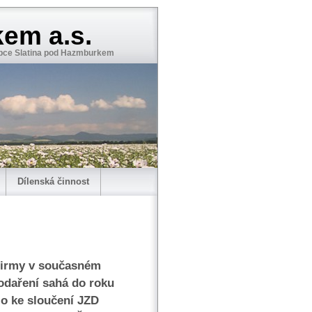
em a.s.
 obce Slatina pod Hazmburkem
Dílenská činnost
 firmy v současném
odaření sahá do roku
lo ke sloučení JZD